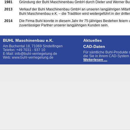
1981
Gründung der Buhl Maschinenbau GmbH durch Dieter und Werner Buh
2013
Verkauf der Buhl Maschinenbau GmbH an unseren langjährigen Mitarb
Buhl Maschinenbau e.K. – die Tradition wird weitergeführt in der dritt
2014
Die Firma Buhl konnte in diesem Jahr ihr 75-jähriges Bestehen feiern 
zuverlässiger Partner unserer langjährigen Kunden sein.
BUHL Maschinenbau e.K.
Aktuelles
Am Buchental 18, 71069 Sindelfingen
CAD-Daten
Telefon: +49 7031 - 937 10
Für sämtliche Buhl-Produkte 
E-Mail: info@buhl-verriegelung.de
die Sie in Ihrem CAD-System
Web: www.buhl-verriegelung.de
CAD-
Weiterlesen …
Daten