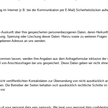
ng im Internet (z.B. bei der Kommunikation per E-Mail) Sicherheitslücken auf
che Auskunft über Ihre gespeicherten personenbezogenen Daten, deren Herkun
tigung, Sperrung oder Löschung dieser Daten. Hierzu sowie zu weiteren Fra
egebenen Adresse an uns wenden.
kommen lassen, werden Ihre Angaben aus dem Anfrageformular inklusive der 
 von Anschlussfragen bei uns gespeichert. Diese Daten geben wir nicht ohne I
ht veröffentlichten Kontaktdaten zur Übersendung von nicht ausdrücklich a
hen. Die Betreiber der Seiten behalten sich ausdrücklich rechtliche Schritte 
vor.
 of your personal data very seriously. We treat your personal data confidential